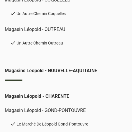
Un Autre Chemin Coquelles
Magasin Léopold - OUTREAU
Un Autre Chemin Outreau
Magasins Léopold - NOUVELLE-AQUITAINE
Magasin Léopold - CHARENTE
Magasin Léopold - GOND-PONTOUVRE
Le Marché De Léopold Gond-Pontouvre