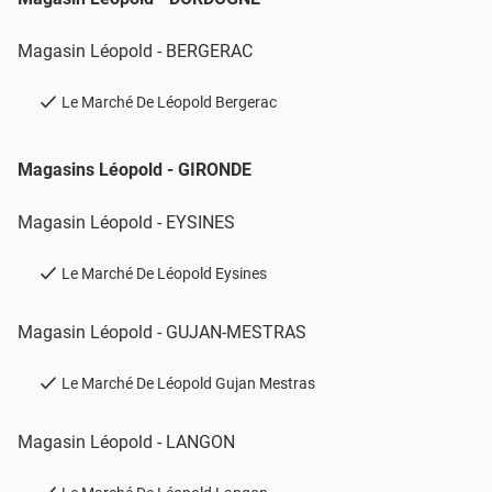
Magasin Léopold - BERGERAC
Le Marché De Léopold Bergerac
Magasins Léopold - GIRONDE
Magasin Léopold - EYSINES
Le Marché De Léopold Eysines
Magasin Léopold - GUJAN-MESTRAS
Le Marché De Léopold Gujan Mestras
Magasin Léopold - LANGON