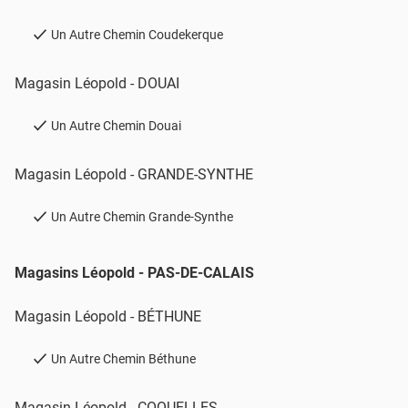
Un Autre Chemin Coudekerque
Magasin Léopold - DOUAI
Un Autre Chemin Douai
Magasin Léopold - GRANDE-SYNTHE
Un Autre Chemin Grande-Synthe
Magasins Léopold - PAS-DE-CALAIS
Magasin Léopold - BÉTHUNE
Un Autre Chemin Béthune
Magasin Léopold - COQUELLES