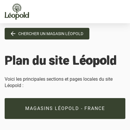
CHERCHER UN MAGASIN LÉOPOLD
Plan du site Léopold
Voici les principales sections et pages locales du site
Léopold :
MAGASINS LÉOPOLD - FRANCE