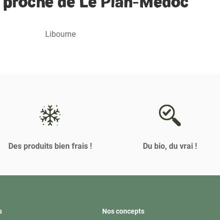
 proche de Le Pian-Médoc
Libourne
Des produits bien frais !
Du bio, du vrai !
s
Nos concepts