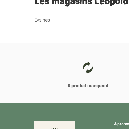
Les magasins Léopold
VENTE
LE
MARCHÉ
DE
Eysines
LÉOPOLD
LE
PIAN-
MÉDOC
0 produit manquant
À propo