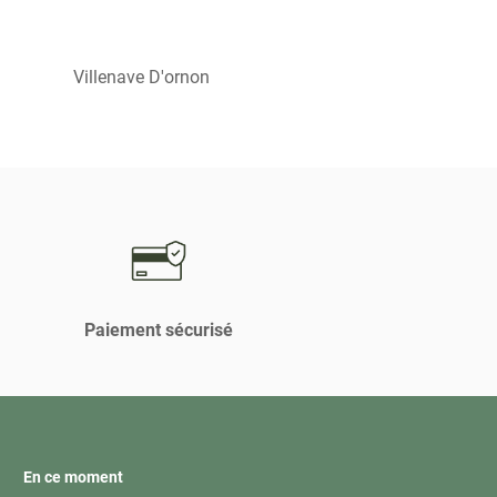
Villenave D'ornon
Paiement sécurisé
En ce moment