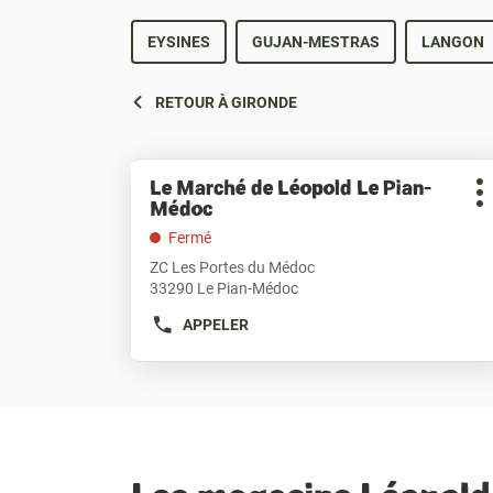
EYSINES
GUJAN-MESTRAS
LANGON
RETOUR À GIRONDE
Appuyer
Le Marché de Léopold Le Pian-
Point
sur
P
Médoc
de
la
d
touche
vente
Fermé
ENTRÉE
:
ZC Les Portes du Médoc
pour
33290 Le Pian-Médoc
obtenir
de
APPELER
AFFICHER
plus
LE
amples
NUMÉRO
informations
DE
[ECHAP
TÉLÉPHONE
pour
DU
quitter]
POINT
DE