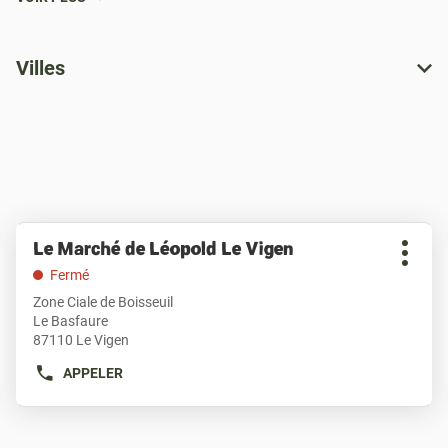
Villes
Appuyer
Le Marché de Léopold Le Vigen
Point
sur
Plus
de
la
Fermé
d'opti
touche
vente
Zone Ciale de Boisseuil
ENTRÉE
:
Le Basfaure
pour
87110 Le Vigen
obtenir
de
APPELER
AFFICHER
plus
LE
amples
NUMÉRO
informations
DE
[ECHAP