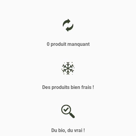
TÉLÉPHONE
pour
DU
quitter]
POINT
DE
VENTE
LE
MARCHÉ
DE
0 produit manquant
LÉOPOLD
LE
VIGEN
Des produits bien frais !
Du bio, du vrai !