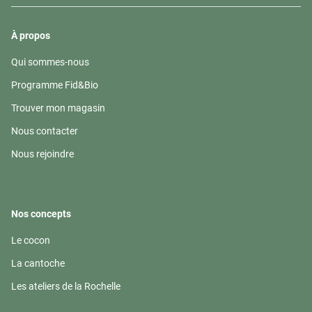
À propos
Qui sommes-nous
(ouvre
dans
Programme Fid&Bio
(ouvre
une
dans
nouvelle
Trouver mon magasin
(ouvre
une
fenêtre)
dans
nouvelle
Nous contacter
(ouvre
une
fenêtre)
dans
nouvelle
Nous rejoindre
(ouvre
une
fenêtre)
dans
nouvelle
une
fenêtre)
nouvelle
fenêtre)
Nos concepts
Le cocon
(ouvre
dans
La cantoche
(ouvre
une
dans
nouvelle
Les ateliers de la Rochelle
(ouvre
une
fenêtre)
dans
nouvelle